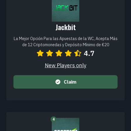
Jackbit
La Mejor Opción Para las Apuestas de la WC, Acepta Más
de 12 Criptomonedas y Depósito Mínimo de €20
4.7
New Players only
Claim
4