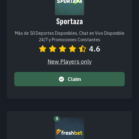
Sportaza
Más de 50 Deportes Disponibles, Chat en Vivo Disponible
24/7 y Promociones Constantes
4.6
New Players only
Claim
5