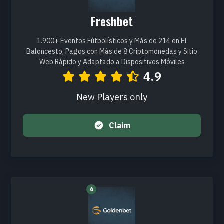
Freshbet
1.900+ Eventos Fútbolísticos y Más de 214 en El
Baloncesto, Pagos con Más de 8 Criptomonedas y Sitio
Web Rápido y Adaptado a Dispositivos Móviles
4.9
New Players only
Claim
6