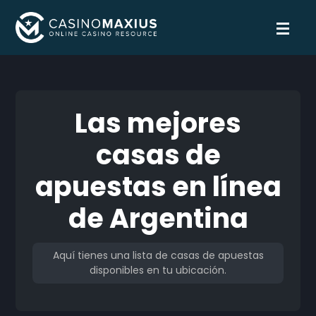
Las mejores
casas de
apuestas en línea
de Argentina
Aquí tienes una lista de casas de apuestas
disponibles en tu ubicación.