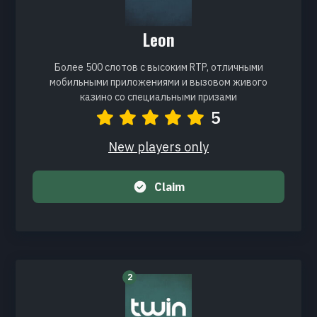
Leon
Более 500 слотов с высоким RTP, отличными
мобильными приложениями и вызовом живого
казино со специальными призами
5
New players only
Claim
2